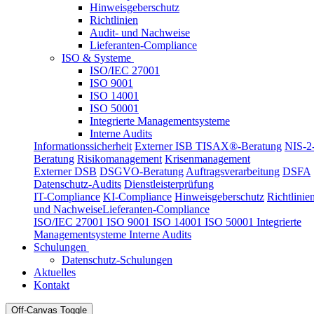
Hinweisgeberschutz
Richtlinien
Audit- und Nachweise
Lieferanten-Compliance
ISO & Systeme
ISO/IEC 27001
ISO 9001
ISO 14001
ISO 50001
Integrierte Managementsysteme
Interne Audits
Informationssicherheit
Externer ISB
TISAX®-Beratung
NIS-2
Beratung
Risikomanagement
Krisenmanagement
Externer DSB
DSGVO-Beratung
Auftragsverarbeitung
DSFA
Datenschutz-Audits
Dienstleisterprüfung
IT-Compliance
KI-Compliance
Hinweisgeberschutz
Richtlinie
und Nachweise
Lieferanten-Compliance
ISO/IEC 27001
ISO 9001
ISO 14001
ISO 50001
Integrierte
Managementsysteme
Interne Audits
Schulungen
Datenschutz-Schulungen
Aktuelles
Kontakt
Off-Canvas Toggle