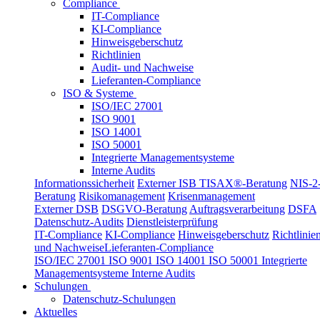
Compliance
IT-Compliance
KI-Compliance
Hinweisgeberschutz
Richtlinien
Audit- und Nachweise
Lieferanten-Compliance
ISO & Systeme
ISO/IEC 27001
ISO 9001
ISO 14001
ISO 50001
Integrierte Managementsysteme
Interne Audits
Informationssicherheit
Externer ISB
TISAX®-Beratung
NIS-2
Beratung
Risikomanagement
Krisenmanagement
Externer DSB
DSGVO-Beratung
Auftragsverarbeitung
DSFA
Datenschutz-Audits
Dienstleisterprüfung
IT-Compliance
KI-Compliance
Hinweisgeberschutz
Richtlinie
und Nachweise
Lieferanten-Compliance
ISO/IEC 27001
ISO 9001
ISO 14001
ISO 50001
Integrierte
Managementsysteme
Interne Audits
Schulungen
Datenschutz-Schulungen
Aktuelles