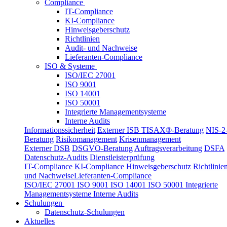
Compliance
IT-Compliance
KI-Compliance
Hinweisgeberschutz
Richtlinien
Audit- und Nachweise
Lieferanten-Compliance
ISO & Systeme
ISO/IEC 27001
ISO 9001
ISO 14001
ISO 50001
Integrierte Managementsysteme
Interne Audits
Informationssicherheit
Externer ISB
TISAX®-Beratung
NIS-2
Beratung
Risikomanagement
Krisenmanagement
Externer DSB
DSGVO-Beratung
Auftragsverarbeitung
DSFA
Datenschutz-Audits
Dienstleisterprüfung
IT-Compliance
KI-Compliance
Hinweisgeberschutz
Richtlinie
und Nachweise
Lieferanten-Compliance
ISO/IEC 27001
ISO 9001
ISO 14001
ISO 50001
Integrierte
Managementsysteme
Interne Audits
Schulungen
Datenschutz-Schulungen
Aktuelles