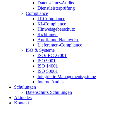
Datenschutz-Audits
Dienstleisterprüfung
Compliance
IT-Compliance
KI-Compliance
Hinweisgeberschutz
Richtlinien
Audit- und Nachweise
Lieferanten-Compliance
ISO & Systeme
ISO/IEC 27001
ISO 9001
ISO 14001
ISO 50001
Integrierte Managementsysteme
Interne Audits
Schulungen
Datenschutz-Schulungen
Aktuelles
Kontakt