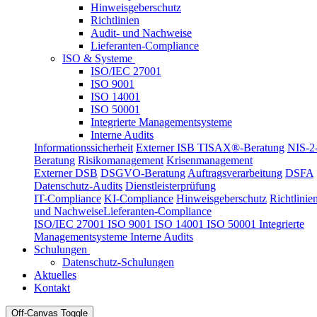
Hinweisgeberschutz
Richtlinien
Audit- und Nachweise
Lieferanten-Compliance
ISO & Systeme
ISO/IEC 27001
ISO 9001
ISO 14001
ISO 50001
Integrierte Managementsysteme
Interne Audits
Informationssicherheit
Externer ISB
TISAX®-Beratung
NIS-2
Beratung
Risikomanagement
Krisenmanagement
Externer DSB
DSGVO-Beratung
Auftragsverarbeitung
DSFA
Datenschutz-Audits
Dienstleisterprüfung
IT-Compliance
KI-Compliance
Hinweisgeberschutz
Richtlinie
und Nachweise
Lieferanten-Compliance
ISO/IEC 27001
ISO 9001
ISO 14001
ISO 50001
Integrierte
Managementsysteme
Interne Audits
Schulungen
Datenschutz-Schulungen
Aktuelles
Kontakt
Off-Canvas Toggle