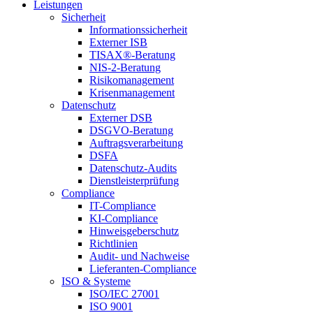
Leistungen
Sicherheit
Informationssicherheit
Externer ISB
TISAX®-Beratung
NIS-2-Beratung
Risikomanagement
Krisenmanagement
Datenschutz
Externer DSB
DSGVO-Beratung
Auftragsverarbeitung
DSFA
Datenschutz-Audits
Dienstleisterprüfung
Compliance
IT-Compliance
KI-Compliance
Hinweisgeberschutz
Richtlinien
Audit- und Nachweise
Lieferanten-Compliance
ISO & Systeme
ISO/IEC 27001
ISO 9001